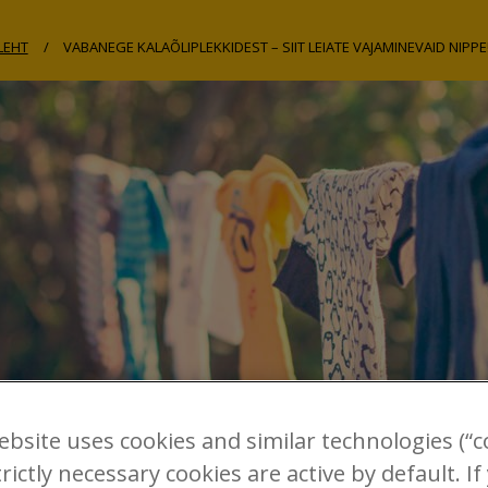
LEHT
VABANEGE KALAÕLIPLEKKIDEST – SIIT LEIATE VAJAMINEVAID NIPPE
ebsite uses cookies and similar technologies (“co
rictly necessary cookies are active by default. If