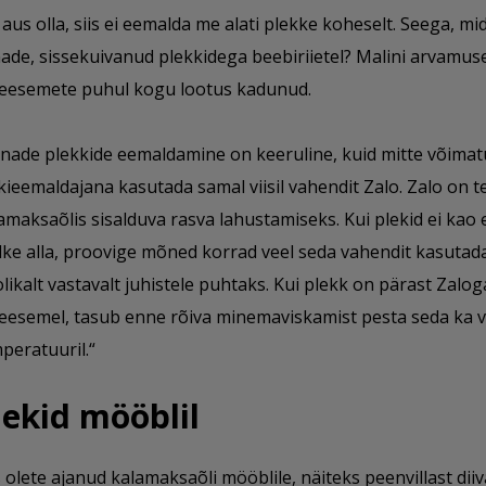
 aus olla, siis ei eemalda me alati plekke koheselt. Seega, mi
ade, sissekuivanud plekkidega beebiriietel? Malini arvamuse 
deesemete puhul kogu lootus kadunud.
nade plekkide eemaldamine on keeruline, kuid mitte võimat
kieemaldajana kasutada samal viisil vahendit Zalo. Zalo on t
amaksaõlis sisalduva rasva lahustamiseks. Kui plekid ei kao
ke alla, proovige mõned korrad veel seda vahendit kasutada
likalt vastavalt juhistele puhtaks. Kui plekk on pärast Zalog
deesemel, tasub enne rõiva minemaviskamist pesta seda ka v
peratuuril.“
lekid mööblil
 olete ajanud kalamaksaõli mööblile, näiteks peenvillast dii