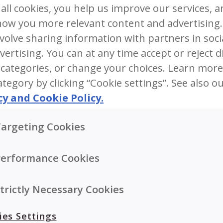
 all cookies, you help us improve our services, 
ow you more relevant content and advertising.
Vabanege kalaõliplekkidest 
volve sharing information with partners in soci
vertising. You can at any time accept or reject d
vajaminevaid ni
 categories, or change your choices. Learn mor
ategory by clicking “Cookie settings”. See also o
Kalamaksõlile on ohverdatud palju beebirii
cy and Cookie Policy.
värvi plekkide eemaldamine näib olevat 
argeting Cookies
Kuid see oli nii enne, kui olite proovinud
Performance Cookies
päevase kalaõli lusikatäie suunamine väikelaste suhu ei ole a
ti maandub pool sellest teie riietele ja osa neelatakse alla, k
trictly Necessary Cookies
ja. Kuid ärge muretsege. Jagame teiega Malin Skaari ekspe
gekaelsetest kalaõliplekkidest!
ies Settings