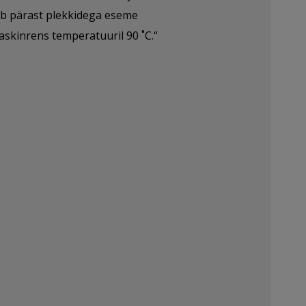
ääb pärast plekkidega eseme
skinrens temperatuuril 90 ˚C.“