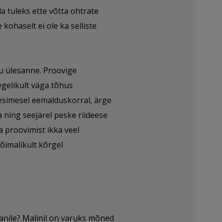
da tuleks ette võtta ohtrate
kohaselt ei ole ka selliste
u ülesanne. Proovige
egelikult väga tõhus
 esimesel eemalduskorral, ärge
 ning seejärel peske riideese
a proovimist ikka veel
õimalikult kõrgel
vanile? Malinil on varuks mõned