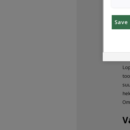
E
Save 
Lil
eem
„Va
õrn
Lop
too
suu
hel
Omo
V