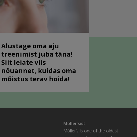
Alustage oma aju
treenimist juba täna!
Siit leiate viis
nõuannet, kuidas oma
mõistus terav hoida!
Möller’sist
Möller’s is one of the oldest