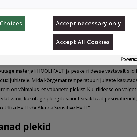
emaldage plekid kiiresti
Choices
Accept necessary only
leborgi tarbijateeninduse juht Malin Skaar selgitab, et olulin
aldada kalaõliplekid nii kiiresti kui võimalik.
Accept All Cookies
lage veidi lahustamata vahendit Zalo otse plekile, vajutage
alt riidematerjali sisse ja jätke umbes 20 minutiks seisma.
utage materjali HOOLIKALT ja peske riideese vastavalt sildil
dud juhistele. Mida kõrgemat temperatuuri julgete kasutada
rem on võimalus, et vabanete plekist. Kui riideese on valget
edat värvi, kasutage pleegitusainet sisaldavat pesuvahendit
 Ultra Hvitt või Blenda Sensitive Hvitt.“
anad plekid