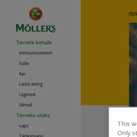
PEA
Tervele kehale
Immuunsüsteem
Süda
Aju
Laste areng
Liigesed
Silmad
Terveks eluks
This w
Laps
Only st
Täiskasvanu