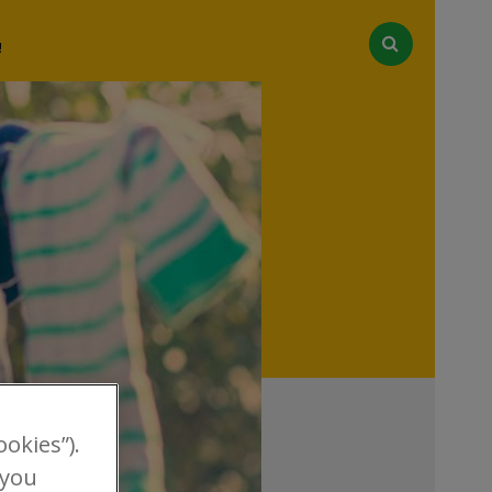
!
okies”).
 you