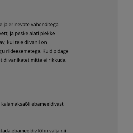
ee ja erinevate vahenditega
 vett, ja peske alati plekke
v, kui teie diivanil on
nagu riideesemetega. Kuid pidage
t diivanikatet mitte ei rikkuda.
a kalamaksaõli ebameeldivast
ada ebameeldiv lõhn välja nii