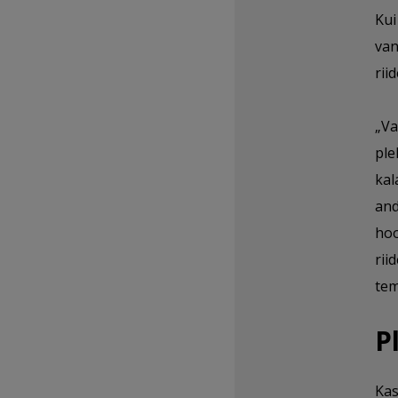
Kui
van
rii
„Va
ple
kal
and
hoo
rii
tem
P
Kas