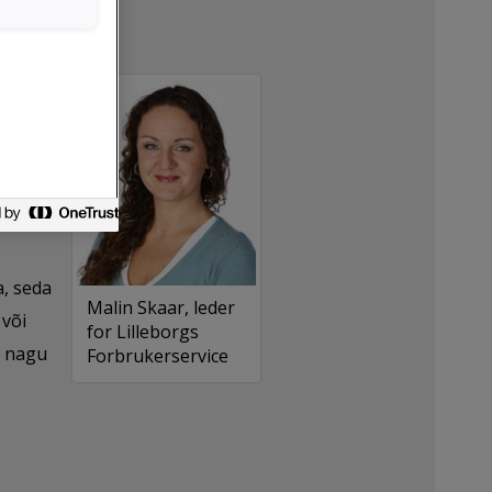
e on
 vahend
, seda
Malin Skaar, leder
 või
for Lilleborgs
, nagu
Forbrukerservice