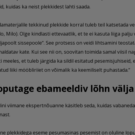
id, kuidas ka neist plekkidest lahti saada.
llamaterjalile tekkinud plekkide korral tuleb teil katsetada v
lo, Milo). Olge kindlasti ettevaatlik, et te ei kasuta liiga palju
ljapoolt sissepoole“. See protsess on veidi lihtsamini teostata
aldatav kate. Kui see nii on, soovitan toimida samal viisil 
ti meeles, et tuleb järgida ka sildil esitatud pesemisjuhiseid, e
tud liiki mööbliriiet on võimalik ka keemiliselt puhastada.“
oputage ebameeldiv lõhn välja
ini viimane ekspertnõuanne käsitleb seda, kuidas vabaned
nast.
ne plekkidega eseme pesumasinas pesemist on oluline loput