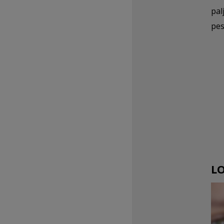
pal
pes
LO